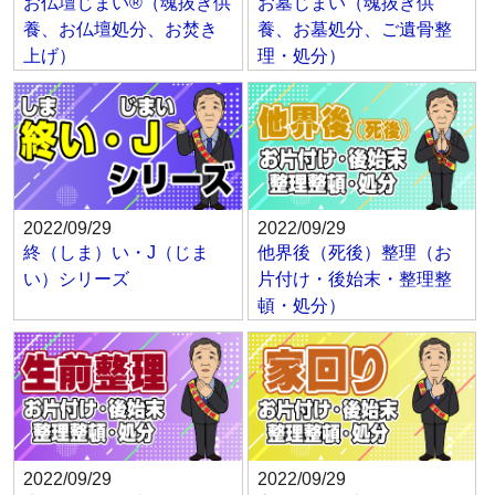
お仏壇じまい®（魂抜き供
お墓じまい（魂抜き供
養、お仏壇処分、お焚き
養、お墓処分、ご遺骨整
上げ）
理・処分）
2022/09/29
2022/09/29
終（しま）い・J（じま
他界後（死後）整理（お
い）シリーズ
片付け・後始末・整理整
頓・処分）
2022/09/29
2022/09/29