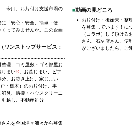
。
……今は、お片付け支援市場の
動画の見どころ
お片付け・後始末・整
緒に「安心・安全、簡単・便
を募集しています！に
つくってみませんか。この企画
（コラボ）して頂ける
す。
さん、石材店さん、便
（ワンストップサービス：
がございましたら、ご
財整理、ゴミ屋敷・ゴミ部屋お
壇じまい
®
、お墓じまい、ピア
処分、お焚き上げ、家じまい
井戸・樹木）のお片付け、事
殊消臭、清掃・ハウスクリーニ
、引越し、不動産処分
種さんを全国津々浦々から募集