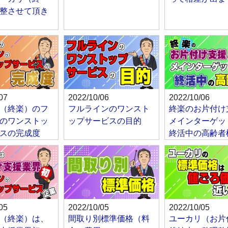
整させて頂き
07
2022/10/06
2022/10/06
（終楽）のフ
フルラインのワンスト
終楽のお片付け
のワンストッ
ップサービスの目的
メインターゲッ
スの完成度
終活中の高齢者
05
2022/10/05
2022/10/05
（終楽）は、
間取り別標準価格（料
ユーカリ（お片