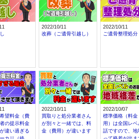
11
2022/10/11
2022/10/11
し
改葬（ご遺骨引越し）
ご遺骨整理処分
11
2022/10/11
2022/10/07
希望料金（費
買取りと処分業者さん
標準価格（料金
者の提示料金
が別々と一緒では、料
用）は全国レベ
が違い過ぎる
金（費用）が違います
話ですので、地
ーカリ（終
って格差が出ま