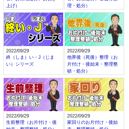
上げ）
理・処分）
2022/09/29
2022/09/29
終（しま）い・J（じま
他界後（死後）整理（お
い）シリーズ
片付け・後始末・整理整
頓・処分）
2022/09/29
2022/09/29
生前整理（お片付け・後
家回りのお片付け・後始