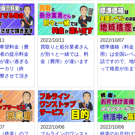
11
2022/10/11
2022/10/07
希望料金（費
買取りと処分業者さん
標準価格（料金
者の提示料金
が別々と一緒では、料
用）は全国レベ
が違い過ぎる
金（費用）が違います
話ですので、地
ーカリ（終
って格差が出ま
整させて頂き
07
2022/10/06
2022/10/06
（終楽）のフ
フルラインのワンスト
終楽のお片付け