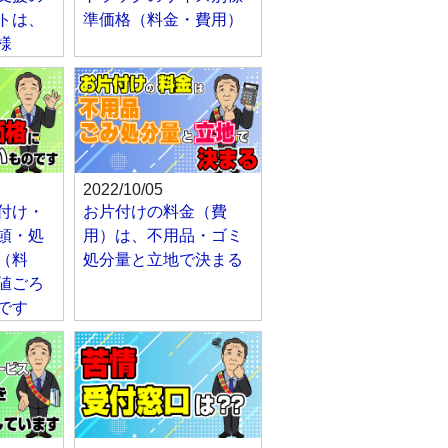
トは、
準価格（料金・費用）
様
2022/10/05
付け・
お片付けの料金（費
頓・処
用）は、不用品・ゴミ
（料
処分量と立地で決まる
値ごろ
です