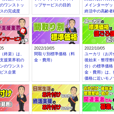
のワンストッ
ップサービスの目的
メインターゲッ
スの完成度
終活中の高齢者
05
2022/10/05
2022/10/05
（終楽）は、
間取り別標準価格（料
ユーカリ（お片
支援業界初の
金・費用）
後始末・整理整
ンのワンスト
分）の標準価格
ビス企業
金・費用）は、
価格に近いモノ