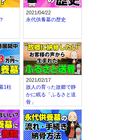
2021/04/22
？
永代供養墓の歴史
2021/02/17
墓1柱
故人の育った故郷で静
かに眠る「ふるさと送
骨」