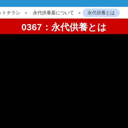
ットチラシ
永代供養墓について
永代供養とは
0367：永代供養とは