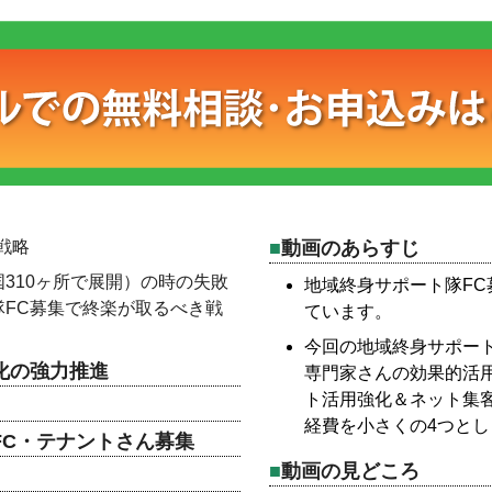
戦略
動画のあらすじ
310ヶ所で展開）の時の失敗
地域終身サポート隊F
FC募集で終楽が取るべき戦
ています。
今回の地域終身サポー
化の強力推進
専門家さんの効果的活
ト活用強化＆ネット集客
経費を小さくの4つと
FC・テナントさん募集
動画の見どころ