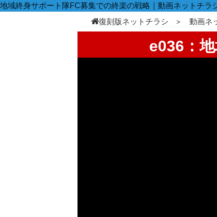
地域終身サポート隊FC募集での終楽の戦略｜動画ネットチラ
復刻版ネットチラシ
動画ネ
e036