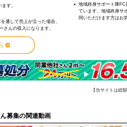
地域終身サポート隊F
います。
ています。地域終身サ
。
同いただけます方はお
隊を通して売上が立った場合、
ナーさんの収入になります。
ら
【当サイトは総
さん募集の関連動画