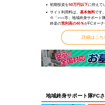
初期投資を
50万円以下
に抑えて
サイト利用料は、
基本無料
です
※「○○○市」地域終身サポート
終楽の
荒利高の40％
がFCオー
詳細はこち
地域終身サポート隊FC