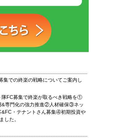
C募集での終楽の戦略についてご案内し
ト隊FC募集で終楽が取るべき戦略を①
用&専門化の強力推進②人材確保③ネッ
&FC・テナントさん募集④初期投資や
しました。