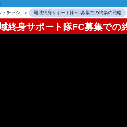
シ
ットチラシ
地域終身サポート隊FC募集での終楽の戦略
：地域終身サポート隊FC募集での