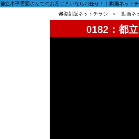
都立小平霊園さんでのお墓じまいならお任せ！｜動画ネットチ
復刻版ネットチラシ
動画ネ
0182：