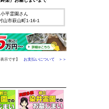
（終楽）お墓じまいまで
立小平霊園さん
山市萩山町1-16-1
額表示です】
お支払いについて ＞＞