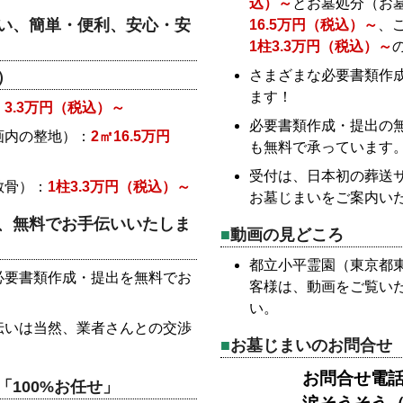
込）～
とお墓処分（お
い、簡単・便利、安心・安
16.5万円（税込）～
、
1柱3.3万円（税込）～
さまざまな必要書類作
）
ます！
：
3.3万円（税込）～
必要書類作成・提出の
画内の整地）：
2㎡16.5万円
も無料で承っています
受付は、日本初の葬送
散骨）：
1柱3.3万円（税込）～
お墓じまいをご案内い
、無料でお手伝いいたしま
動画の見どころ
都立小平霊園（東京都
必要書類作成・提出を無料でお
客様は、動画をご覧い
い。
伝いは当然、業者さんとの交渉
お墓じまいのお問合せ
お問合せ電話番号
100%お任せ」