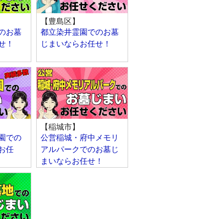
【豊島区】
のお墓
都立染井霊園でのお墓
せ！
じまいならお任せ！
【稲城市】
園での
公営稲城・府中メモリ
お任
アルパークでのお墓じ
まいならお任せ！