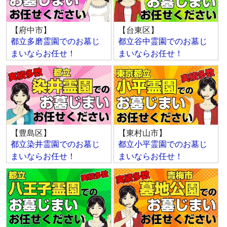
【府中市】
【台東区】
都立多磨霊園でのお墓じ
都立谷中霊園でのお墓じ
まいならお任せ！
まいならお任せ！
【豊島区】
【東村山市】
都立染井霊園でのお墓じ
都立小平霊園でのお墓じ
まいならお任せ！
まいならお任せ！