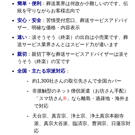
簡単・便利
：葬送業界は何故か小難しいのです、伝
統を守りながらお客様志向で
安心・安全
：苦情受付窓口、葬送サービスアドバイ
ザー、明確な価格・内容表示
速い
：涙そうそう（終楽）の出自は小売業です、葬
送サービス業界さんとはスピード力が違います
親切
：親切丁寧な葬送サービスアドバイザーは涙そ
うそう（終楽）の宝です
全国・主たる宗派対応
：
約1,300社さんの取引先さんで全国カバー
非接触型のネット僧侶派遣（お坊さん手配）
「スマ坊さん
®
」なら離島・過疎地・海外ま
で対応
天台宗、真言宗、浄土宗、浄土真宗本願寺
派、真宗大谷派、臨済宗、曹洞宗、日蓮宗対
応