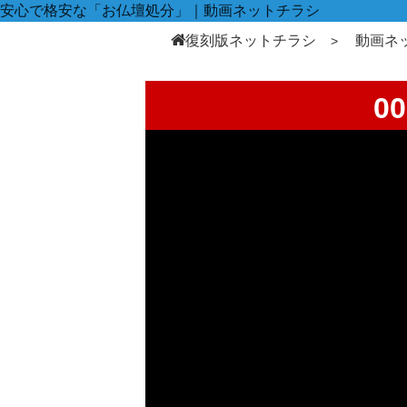
安心で格安な「お仏壇処分」｜動画ネットチラシ
復刻版ネットチラシ
動画ネ
0