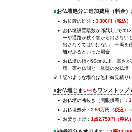
お仏壇処分に追加費用（料金）
お位牌の処分：
3,300円（税込
お仏壇設置階数が2階以上でエ
ーや通路が狭く窓から出さない
出さなくてはいけない、車両を
離があるといった場合
お仏壇の幅が90cm以上、高さが
壇、家や仏間と一体型のお仏壇
※上記のような場合は無料御見積り
お仏壇じまい
もワンストップ
®
お仏壇の魂抜き（閉眼供養）：
お仏壇処分：
2.53万円（税込）
お焚き上げ：
1点2,750円（税込
神棚処分も承ります：
1宇11,