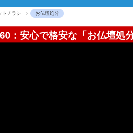
ットチラシ
お仏壇処分
060：安心で格安な「お仏壇処