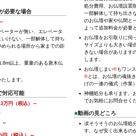
処分費用、お仏壇設置
が必要な場合
一部解体して持ち出さ
のお仏壇や家や仏間と
）～
よって追加料金が必要
レベーターが無い、エレベータ
お仏壇をお引取りに伺
といけない、一部解体して持ち
サイズよりも大きい場
停められる場所から家までの距
きない場合があります
します。
1.8m以上、重量のある唐木仏
お仏壇じまい
®
もワン
®
とは、お仏壇の魂抜
いたします。
げの一連の儀式（作業
で対応可能
神棚処分も承ります。
でお気軽にお問合せく
3.3万円（税込）～
動画の見どころ
～
）～
涙そうそうのお仏壇処
す。なぜ安く出来るの
000円（税込）～