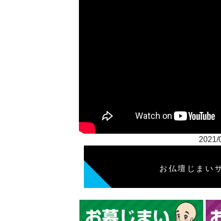
202
お仏壇じまい