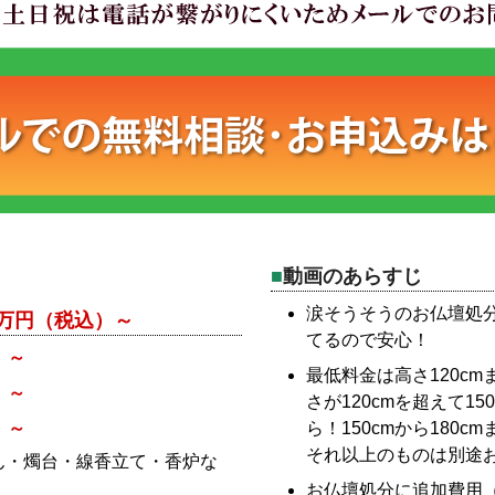
動画のあらすじ
涙そうそうのお仏壇処
53万円（税込）～
てるので安心！
）～
最低料金は高さ120cm
）～
さが120cmを超えて15
）～
ら！150cmから180c
それ以上のものは別途
ん・燭台・線香立て・香炉な
お仏壇処分に追加費用