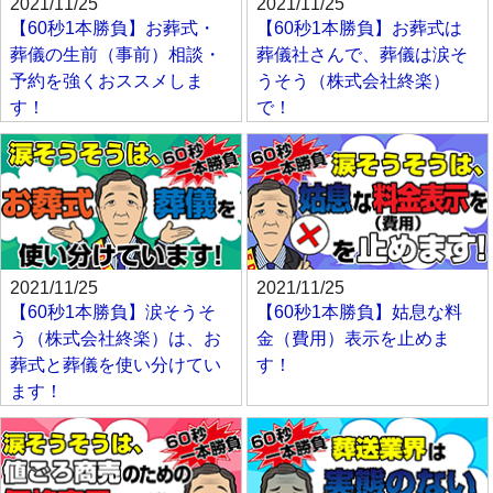
2021/11/25
2021/11/25
【60秒1本勝負】お葬式・
【60秒1本勝負】お葬式は
葬儀の生前（事前）相談・
葬儀社さんで、葬儀は涙そ
予約を強くおススメしま
うそう（株式会社終楽）
す！
で！
2021/11/25
2021/11/25
【60秒1本勝負】涙そうそ
【60秒1本勝負】姑息な料
う（株式会社終楽）は、お
金（費用）表示を止めま
葬式と葬儀を使い分けてい
す！
ます！