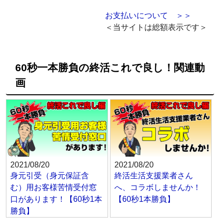
お支払いについて ＞＞
＜当サイトは総額表示です＞
60秒一本勝負の終活これで良し！関連動
画
2021/08/20
2021/08/20
身元引受（身元保証含
終活生活支援業者さん
む）用お客様苦情受付窓
へ、コラボしませんか！
口があります！【60秒1本
【60秒1本勝負】
勝負】