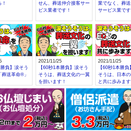
る！
せん、葬送仲介接客サー
業でなく、葬送
ビス業者です！
サービス業です
5
2021/11/25
2021/11/25
本勝負】涙そう
【60秒1本勝負】涙そう
【60秒1本勝
「葬送革命®」
そうは、葬送文化の一翼
そうは、日本の
！
を担います！
と共に歩みます