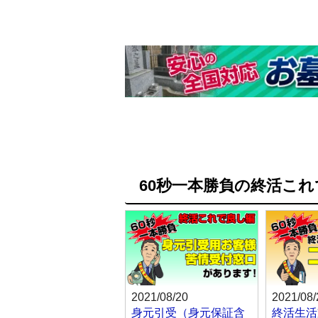
60秒一本勝負の終活こ
2021/08/20
2021/08/
身元引受（身元保証含
終活生活