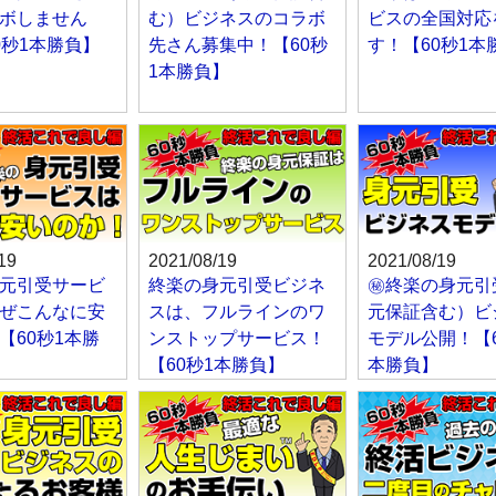
ボしません
む）ビジネスのコラボ
ビスの全国対応
0秒1本勝負】
先さん募集中！【60秒
す！【60秒1本
1本勝負】
19
2021/08/19
2021/08/19
元引受サービ
終楽の身元引受ビジネ
㊙終楽の身元引
ぜこんなに安
スは、フルラインのワ
元保証含む）ビ
【60秒1本勝
ンストップサービス！
モデル公開！【6
【60秒1本勝負】
本勝負】