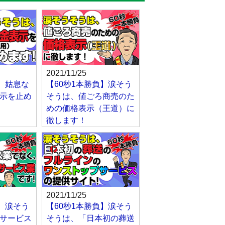
2021/11/25
負】姑息な
【60秒1本勝負】涙そう
示を止め
そうは、値ごろ商売のた
めの価格表示（王道）に
徹します！
2021/11/25
負】涙そう
【60秒1本勝負】涙そう
サービス
そうは、「日本初の葬送