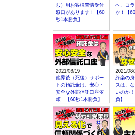
む）用お客様苦情受付
へ、コラ
窓口があります！【60
か！【6
秒1本勝負】
2021/08/19
2021/08/
他界後（死後）サポー
終楽の身
トの預託金は、安心・
スは、な
安全な外部信託口座依
いのか！
頼！【60秒1本勝負】
負】