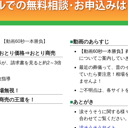
【動画60秒一本勝負】
動画のあらすじ
【動画60秒一本勝負】
おとり価格⇒おとり商売
についてご案内してい
が、請求書を見ると約2～3倍
最近の葬儀って、昔の
ていたら要注意！相場
政指導
ませんよ！
場無視！
ご不明点は、各サイト
商売の王道を！
あとがき
涙そうそうに関する様
合わせてご覧ください
涙そうそうサイト