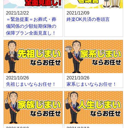
2021/12/22
2021/12/09
＝緊急提案＝お葬式・葬
終楽OK共済の巻頭言
儀関係の少額短期保険の
保障プラン全面見直し！
2021/10/26
2021/10/26
先祖じまいならお任せ！
家系じまいならお任せ！