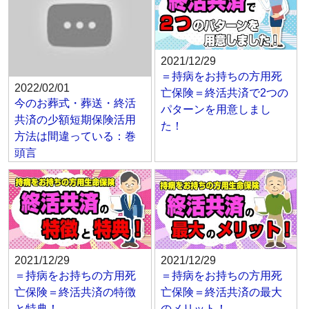
2021/12/29
＝持病をお持ちの方用死
2022/02/01
亡保険＝終活共済で2つの
今のお葬式・葬送・終活
パターンを用意しまし
共済の少額短期保険活用
た！
方法は間違っている：巻
頭言
2021/12/29
2021/12/29
＝持病をお持ちの方用死
＝持病をお持ちの方用死
亡保険＝終活共済の特徴
亡保険＝終活共済の最大
と特典！
のメリット！