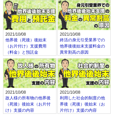
2021/10/08
2021/10/08
他界後（死後）後始末
終活の身元引受業界での
（お片付け）支援費用
他界後後始末支援料金の
（料金）と預託金
異常割高の原因
2021/10/08
2021/10/08
故人様の所有物の他界後
利用した社会的制度の他
（死後）後始末（お片付
界後（死後）後始末（お
け）支援の内容
片付け）支援の内容