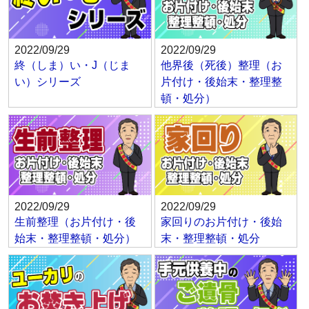
2022/09/29
2022/09/29
終（しま）い・J（じま
他界後（死後）整理（お
い）シリーズ
片付け・後始末・整理整
頓・処分）
2022/09/29
2022/09/29
生前整理（お片付け・後
家回りのお片付け・後始
始末・整理整頓・処分）
末・整理整頓・処分