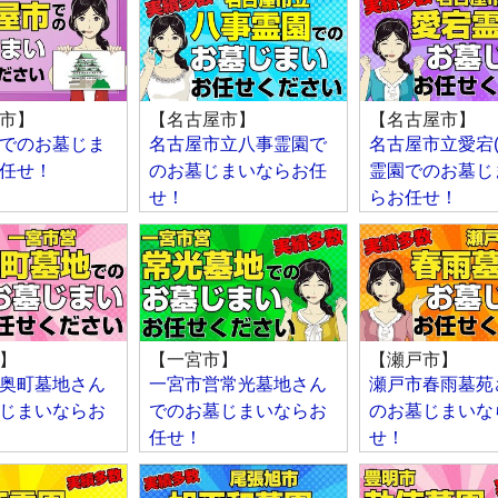
市】
【名古屋市】
【名古屋市】
でのお墓じま
名古屋市立八事霊園で
名古屋市立愛宕(
任せ！
のお墓じまいならお任
霊園でのお墓じ
せ！
らお任せ！
】
【一宮市】
【瀬戸市】
奥町墓地さん
一宮市営常光墓地さん
瀬戸市春雨墓苑
じまいならお
でのお墓じまいならお
のお墓じまいな
任せ！
せ！