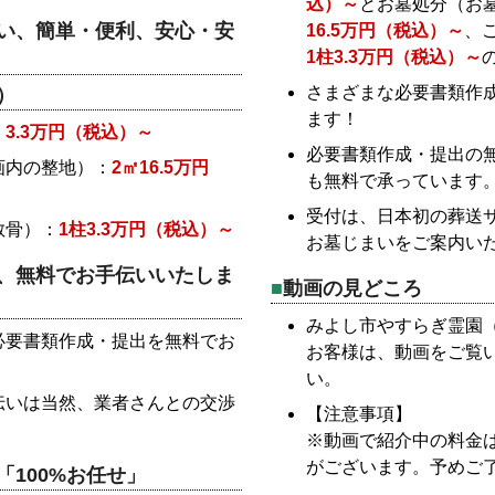
込）～
とお墓処分（お
い、簡単・便利、安心・安
16.5万円（税込）～
、
1柱3.3万円（税込）～
さまざまな必要書類作
）
ます！
：
3.3万円（税込）～
必要書類作成・提出の
画内の整地）：
2㎡16.5万円
も無料で承っています
受付は、日本初の葬送
散骨）：
1柱3.3万円（税込）～
お墓じまいをご案内い
、無料でお手伝いいたしま
動画の見どころ
みよし市やすらぎ霊園
必要書類作成・提出を無料でお
お客様は、動画をご覧
い。
伝いは当然、業者さんとの交渉
【注意事項】
※動画で紹介中の料金
がございます。予めご
100%お任せ」