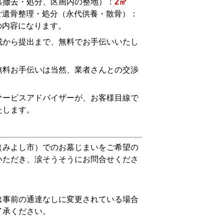
墓撤去・処分、区画内の整地）：
2㎡
ご遺骨整理・処分（永代供養・散骨）：
の内容になります。
成から提出まで、無料でお手伝いいたし
無料お手伝いは当然、業者さんとの交渉
。
サービスアドバイザーが、お客様目線で
たします。
（みよし市）でのお墓じまいをご希望の
いただき、涙そうそうにお問合せくださ
は事前の通達なしに変更されている場合
了承ください。