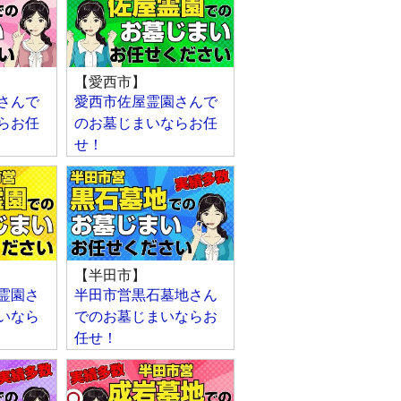
【愛西市】
さんで
愛西市佐屋霊園さんで
らお任
のお墓じまいならお任
せ！
【半田市】
霊園さ
半田市営黒石墓地さん
いなら
でのお墓じまいならお
任せ！