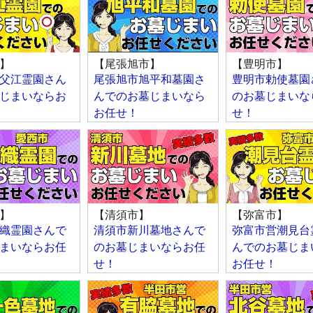
】
【尾張旭市】
【豊明市】
父江霊園さん
尾張旭市旭平和墓園さ
豊明市勅使墓園
じまいならお
んでのお墓じまいなら
のお墓じまいな
お任せ！
せ！
】
【清須市】
【弥富市】
織霊園さんで
清須市新川墓地さんで
弥富市営潮見台
まいならお任
のお墓じまいならお任
んでのお墓じま
せ！
お任せ！