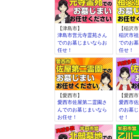
【津島市】
【稲沢市
津島市営元寺霊苑さん
稲沢市祖
でのお墓じまいならお
でのお墓
任せ！
任せ！
【愛西市】
【愛西市
愛西市佐屋第二霊園さ
愛西市佐
んでのお墓じまいなら
のお墓じ
お任せ！
せ！