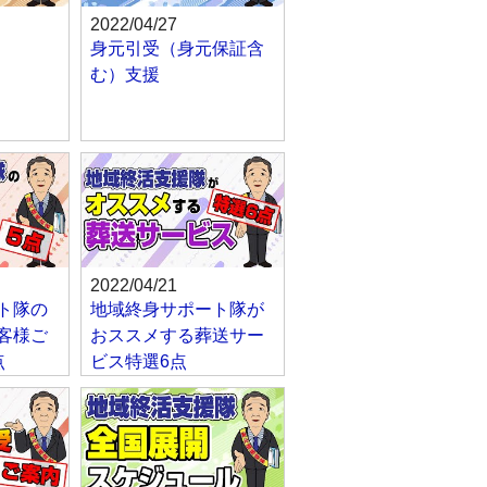
2022/04/27
身元引受（身元保証含
む）支援
2022/04/21
ト隊の
地域終身サポート隊が
客様ご
おススメする葬送サー
点
ビス特選6点