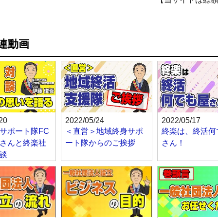
連動画
20
2022/05/24
2022/05/17
サポート隊FC
＜直営＞地域終身サポ
終楽は、終活何
さんと終楽社
ート隊からのご挨拶
さん！
談