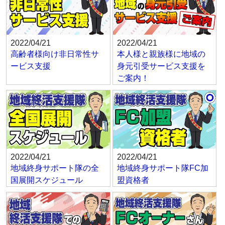
2022/04/21
2022/04/21
高齢者様向け非日常性サ
本人様と親族様に地域の
ービス支援
身元引受サービス支援を
ご案内！
2022/04/21
2022/04/21
地域終身サポート隊の全
地域終身サポート隊FC加
国展開スケジュール
盟資格者