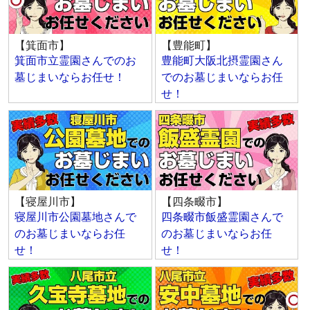
【箕面市】
【豊能町】
箕面市立霊園さんでのお
豊能町大阪北摂霊園さん
墓じまいならお任せ！
でのお墓じまいならお任
せ！
【寝屋川市】
【四条畷市】
寝屋川市公園墓地さんで
四条畷市飯盛霊園さんで
のお墓じまいならお任
のお墓じまいならお任
せ！
せ！