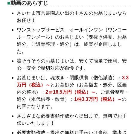
動画のあらすじ
さいたま市営霊園思い出の里さんのお墓じまいなら
お任せ！
ワンストップサービス：オールインワン（ワンコー
ル・ワンメール）のお墓じまい（魂抜き供養、お墓
処分、ご遺骨整理・処分）は、終楽が企画しまし
た。
涙そうそうのお墓じまいは、安くて簡単で便利、安
心・安全で親切対応が自慢です。
お墓じまいは、魂抜き・閉眼供養（僧侶派遣）：
3.3
万円（税込）～
とお墓処分（お墓撤去・処分、区画
内の整地）：
2㎡16.5万円（税込）～
、ご遺骨整理・
処分（永代供養・散骨）：
1柱3.3万円（税込）～
の
内容になります。
さまざまな必要書類作成から提出まで、無料でお手
伝いいたします！
必要書類作成・提出の無料お手伝いは当然、業者さ