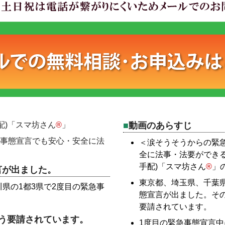
配)「スマ坊さん
®
」
動画のあらすじ
急事態宣言でも安心・安全に法
＜涙そうそうからの緊急
全に法事・法要ができ
手配)「スマ坊さん
®
」
宣言が出ました。
東京都、埼玉県、千葉県
県の1都3県で2度目の緊急事
態宣言が出ました。そ
要請されています。
う要請されています。
1度目の緊急事態宣言