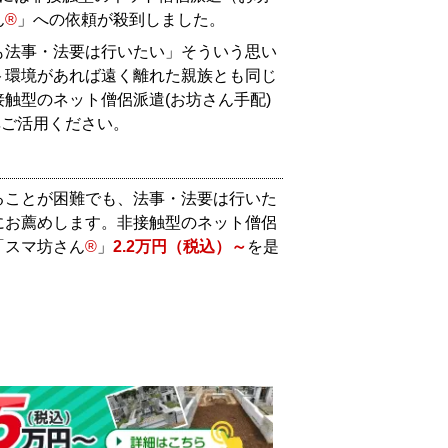
ん
®
」への依頼が殺到しました。
も法事・法要は行いたい」そういう思い
ト環境があれば遠く離れた親族とも同じ
触型のネット僧侶派遣(お坊さん手配)
非ご活用ください。
ることが困難でも、法事・法要は行いた
にお薦めします。非接触型のネット僧侶
「スマ坊さん
®
」
2.2万円（税込）～
を是