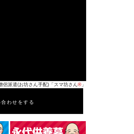
ト僧侶派遣(お坊さん手配)「スマ坊さん
®
」
い合わせをする