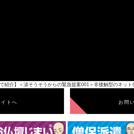
開 【動画で紹介】＜涙そうそうからの緊急提案001＞非接触型のネッ
サイトへ
お問