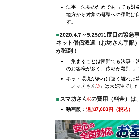
法事・法要のためであっても対
地方から対象の都県への移動は
す。
2020.4.7～5.25の1度目
ネット僧侶派遣（お坊さん手配
が殺到！
「集まることは困難でも法事・
のお客様が多く、依頼が殺到し
ネット環境があれば遠く離れた
「スマ坊さん
®
」は大好評でし
スマ坊さん
の費用（料金）は
®
動画版：
追加7,000円（税込）