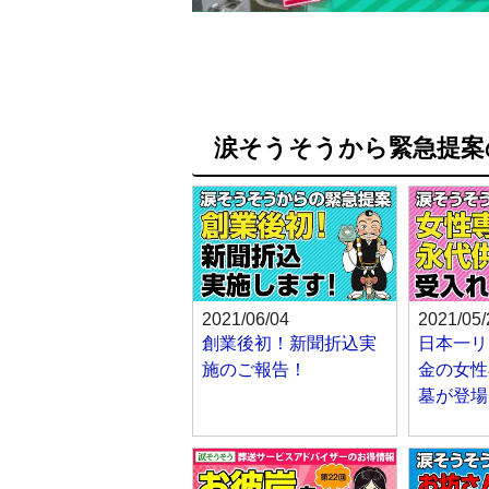
涙そうそうから緊急提案
2021/06/04
2021/05/
創業後初！新聞折込実
日本一リ
施のご報告！
金の女性
墓が登場