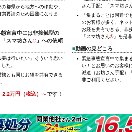
さん手配）「スマ坊さ
象の都県から地方への移動や、
自粛要請のため困難になりま
「集まることは困難で
のお客様が多く、ネッ
お経を共有できる、非接
の緊急事態宣言中には非接触型の
「スマ坊さん
®
」を是
）「スマ坊さん
」への依頼
®
動画の見どころ
法要は行いたい」そういう思い
緊急事態宣言中で集ま
ました。
い！とお思いのお客様
派遣（お坊さん手配）
親族とも同じお経を共有できる
非ご利用ください。
た。
、
2.2万円（税込）～
です！