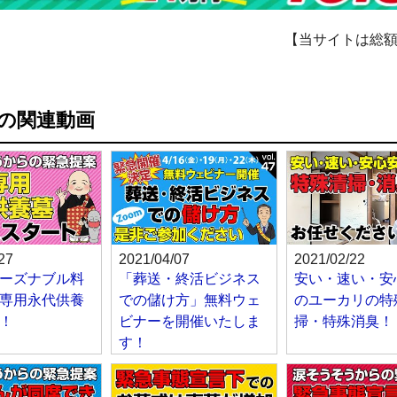
【当サイトは総
の関連動画
27
2021/04/07
2021/02/22
ーズナブル料
「葬送・終活ビジネス
安い・速い・安
専用永代供養
での儲け方」無料ウェ
のユーカリの特
！
ビナーを開催いたしま
掃・特殊消臭！
す！