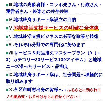
地域の高齢者様・コラボ先さん・行政さん・
Ⅲ.
運営者さん・終楽との共存共栄
地域終身サポート隊設立の目的
Ⅳ.
地域終活支援サービスの明確な全体像
Ⅴ.
地域終活支援ビジネスに必要な政策と技術
Ⅵ.
それぞれ分野での専門化に努めます
Ⅶ.
サービス＆商品揃えマスタープラン（9（＋
Ⅷ.
3）カテゴリー33サービス139アイテム）と地域
ニーズ沿ったサービス・品揃え
地域終身サポート隊は、社会問題へ積極的に
Ⅸ.
取り組みます
各区市町村出身の皆様へ：
Ⅹ.
ふるさとに残されモ
ノの後始末・お片付けならお任せください！