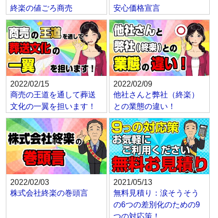
終楽の値ごろ商売
安心価格宣言
2022/02/15
2022/02/09
商売の王道を通して葬送
他社さんと弊社（終楽）
文化の一翼を担います！
との業態の違い！
2022/02/03
2021/05/13
株式会社終楽の巻頭言
無料見積り：涙そうそう
の6つの差別化のための9
つの対応策！